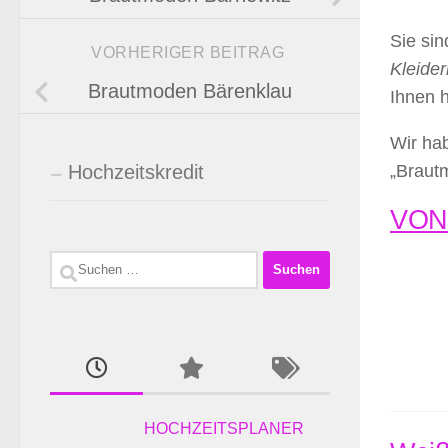
Sie si
VORHERIGER BEITRAG
Kleider
Brautmoden Bärenklau
Ihnen 
Wir hab
Hochzeitskredit
„Braut
VONE
Suchen
nach:
HOCHZEITSPLANER