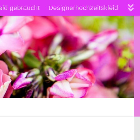
eid gebraucht
Designerhochzeitskleid
hochwertige Brautkleider