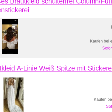
es Brautkleid schulterfrei Column/Futt
enstickerei
Kaufen bei 
Sofor
tkleid A-Linie Weiß Spitze mit Sticker
Kaufen be
Sof