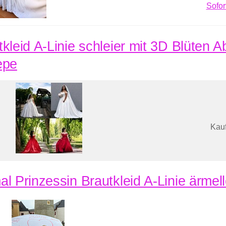
Sofor
tkleid A-Linie schleier mit 3D Blüten A
epe
Kauf
al Prinzessin Brautkleid A-Linie ärmell