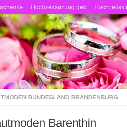
eschenke
Hochzeitsanzug geb
Hochzeitskl
rautschmuck Shop
Hochzeitsanzüge Shop
p
TMODEN BUNDESLAND BRANDENBURG
autmoden Barenthin