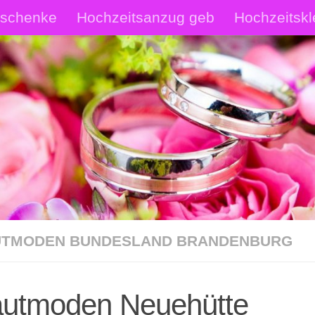
eschenke
Hochzeitsanzug geb
Hochzeitskl
rautschmuck Shop
Hochzeitsanzüge Shop
p
TMODEN BUNDESLAND BRANDENBURG
autmoden Neuehütte