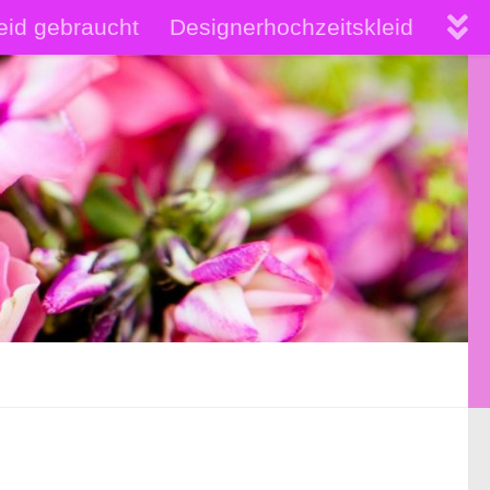
eid gebraucht
Designerhochzeitskleid
hochwertige Brautkleider