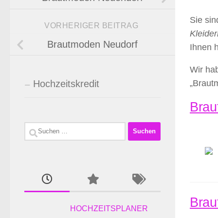
Sie si
VORHERIGER BEITRAG
Kleider
Brautmoden Neudorf
Ihnen 
Wir hab
Hochzeitskredit
„Braut
Brau
Suchen
nach:
Brau
HOCHZEITSPLANER