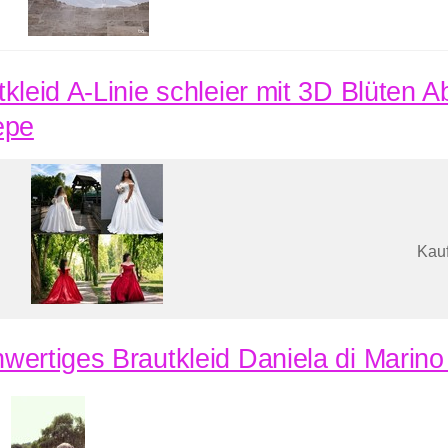
tkleid A-Linie schleier mit 3D Blüten A
epe
Kauf
wertiges Brautkleid Daniela di Marino