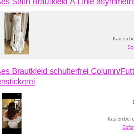
es Satin Brautkleid A-Linie asymmetri
Kaufen be
So
es Brautkleid schulterfrei Column/Futt
enstickerei
Kaufen bei 
Sofor