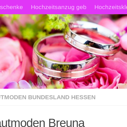
eschenke
Hochzeitsanzug geb
Hochzeitskl
rautschmuck Shop
Hochzeitsanzüge Shop
p
TMODEN BUNDESLAND HESSEN
autmoden Breuna