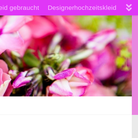
eid gebraucht
Designerhochzeitskleid
hochwertige Brautkleider