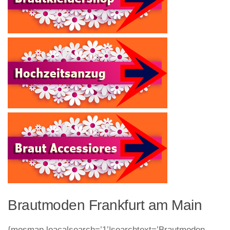
Brautmoden Frankfurt am Main
{mosmap loacalsearch=’1’|searchtext=’Brautmoden