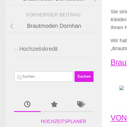
Sie si
VORHERIGER BEITRAG
Kleider
Brautmoden Dornhan
Ihnen 
Wir hab
Hochzeitskredit
„Braut
Brau
Suchen
nach:
VONE
HOCHZEITSPLANER