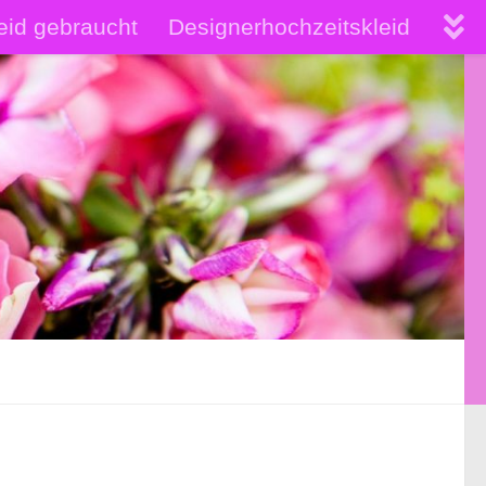
eid gebraucht
Designerhochzeitskleid
hochwertige Brautkleider