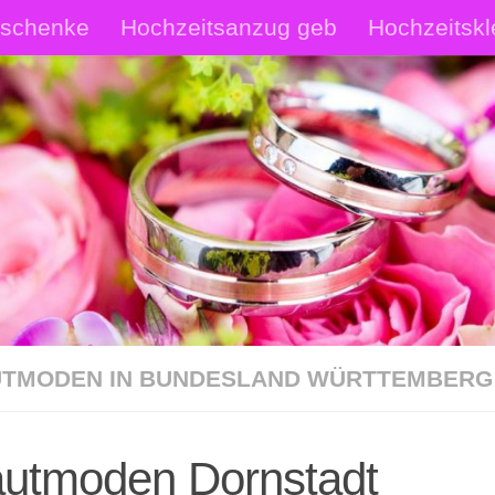
eschenke
Hochzeitsanzug geb
Hochzeitskl
rautschmuck Shop
Hochzeitsanzüge Shop
p
TMODEN IN BUNDESLAND WÜRTTEMBERG
autmoden Dornstadt