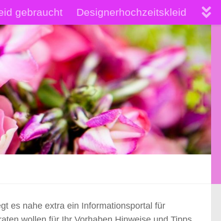
eid gebraucht
Designerhochzeitskleid
hochwertige Brautkleider
gt es nahe extra ein Informationsportal für
aten wollen für Ihr Vorhaben Hinweise und Tipps