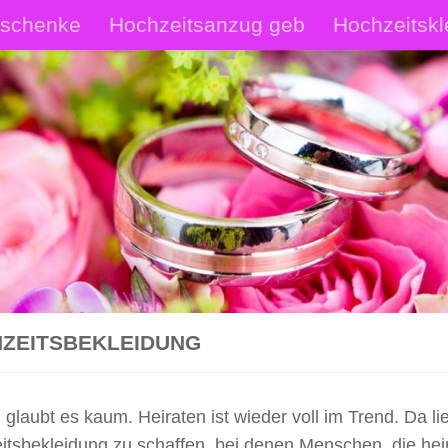
eschenke
Hochzeitsanzug geb
Hochzeitskl
rautschmuck Shop
Hochzeitsanzüge Shop
p
ZEITSBEKLEIDUNG
glaubt es kaum. Heiraten ist wieder voll im Trend. Da lie
itsbekleidung zu schaffen, bei denen Menschen, die heir