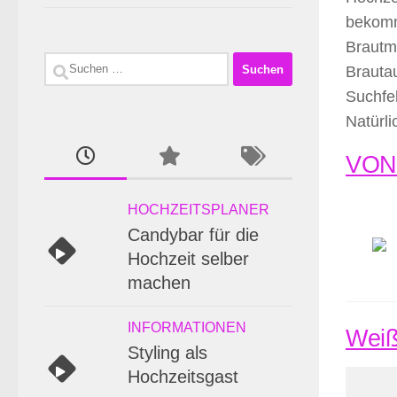
bekomm
Brautm
Suchen
Brautau
nach:
Suchfe
Natürl
VONE
HOCHZEITSPLANER
Candybar für die
Hochzeit selber
machen
INFORMATIONEN
Weiß
Styling als
Hochzeitsgast