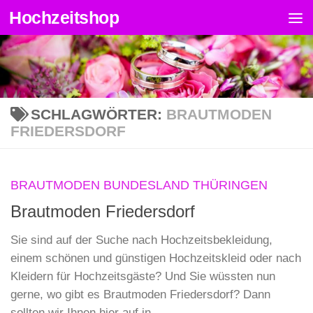
Hochzeitshop
Zum Inhalt springen
SCHLAGWÖRTER:
BRAUTMODEN
FRIEDERSDORF
BRAUTMODEN BUNDESLAND THÜRINGEN
Brautmoden Friedersdorf
Sie sind auf der Suche nach Hochzeitsbekleidung,
einem schönen und günstigen Hochzeitskleid oder nach
Kleidern für Hochzeitsgäste? Und Sie wüssten nun
gerne, wo gibt es Brautmoden Friedersdorf? Dann
sollten wir Ihnen hier auf in...