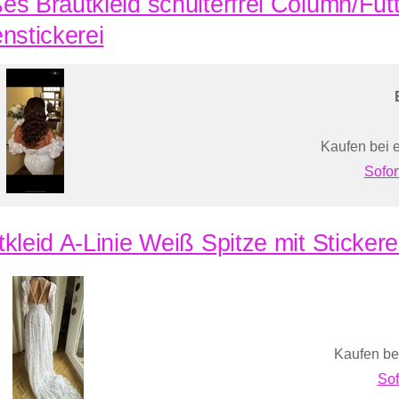
es Brautkleid schulterfrei Column/Futt
enstickerei
Kaufen bei 
Sofor
tkleid A-Linie Weiß Spitze mit Sticker
Kaufen be
Sof