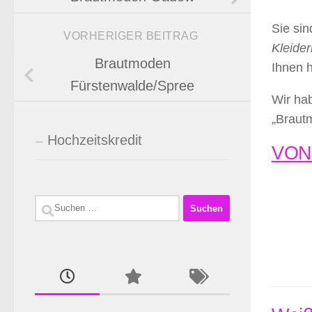
Sie si
VORHERIGER BEITRAG
Kleider
Brautmoden
Ihnen 
Fürstenwalde/Spree
Wir hab
„Braut
Hochzeitskredit
VONE
Suchen
nach: