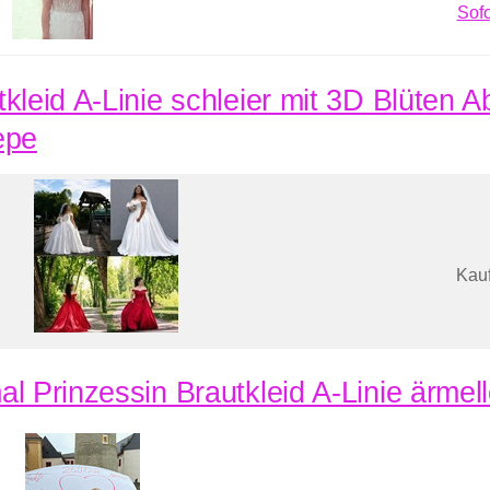
Sofo
tkleid A-Linie schleier mit 3D Blüten A
epe
Kauf
al Prinzessin Brautkleid A-Linie ärmell