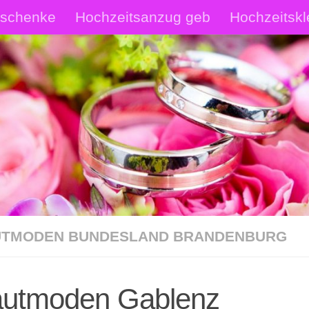
eschenke
Hochzeitsanzug geb
Hochzeitskl
rautschmuck Shop
Hochzeitsanzüge Shop
p
TMODEN BUNDESLAND BRANDENBURG
autmoden Gablenz