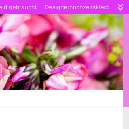
eid gebraucht
Designerhochzeitskleid
hochwertige Brautkleider