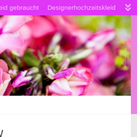
eid gebraucht
Designerhochzeitskleid
hochwertige Brautkleider
w