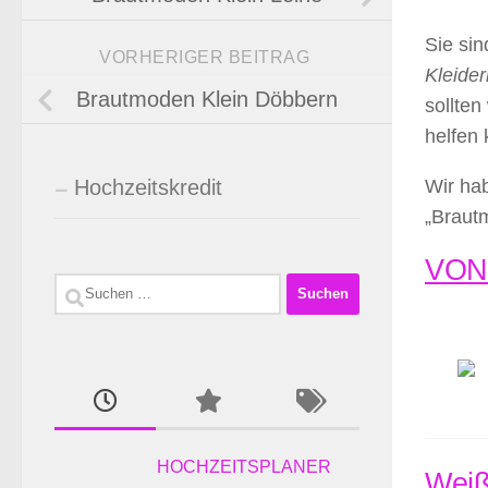
Sie si
VORHERIGER BEITRAG
Kleider
Brautmoden Klein Döbbern
sollten
helfen
Hochzeitskredit
Wir hab
„Braut
VONE
Suchen
nach:
HOCHZEITSPLANER
Weiß