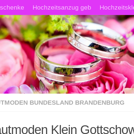
eschenke
Hochzeitsanzug geb
Hochzeitskl
rautschmuck Shop
Hochzeitsanzüge Shop
p
TMODEN BUNDESLAND BRANDENBURG
autmoden Klein Gottscho