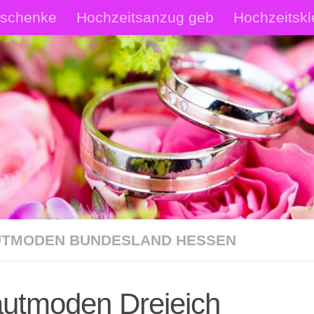
eschenke
Hochzeitsanzug geb
Hochzeitskl
rautschmuck Shop
Hochzeitsanzüge Shop
p
TMODEN BUNDESLAND HESSEN
autmoden Dreieich