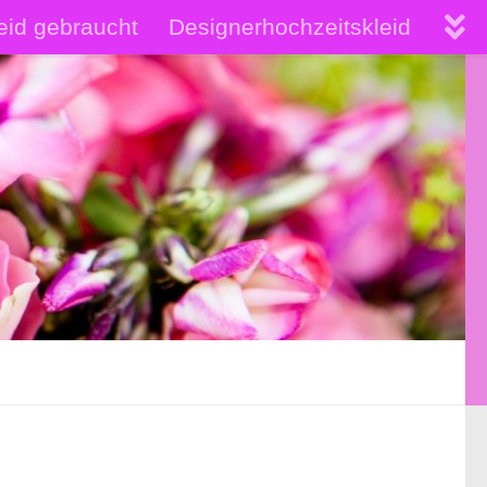
eid gebraucht
Designerhochzeitskleid
hochwertige Brautkleider