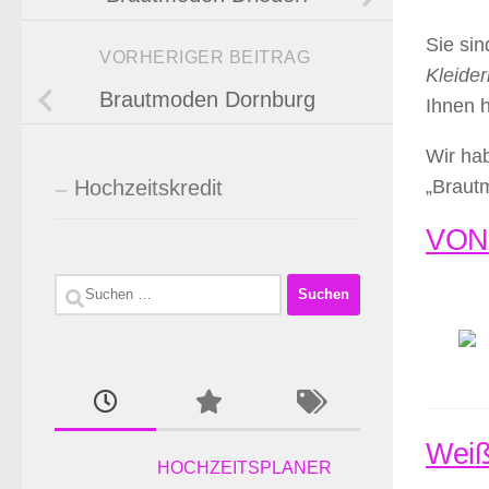
Sie si
VORHERIGER BEITRAG
Kleider
Brautmoden Dornburg
Ihnen 
Wir hab
Hochzeitskredit
„Braut
VONE
Suchen
nach:
Weiß
HOCHZEITSPLANER